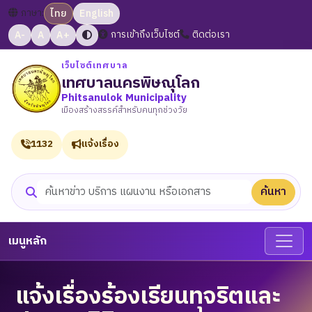
ภาษา:
ไทย
English
A-
A
A+
การเข้าถึงเว็บไซต์
ติดต่อเรา
เว็บไซต์เทศบาล
เทศบาลนครพิษณุโลก
Phitsanulok Municipality
เมืองสร้างสรรค์สำหรับคนทุกช่วงวัย
1132
แจ้งเรื่อง
ค้นหา
ค้นหาเว็บไซต์
เมนูหลัก
แจ้งเรื่องร้องเรียนทุจริตและ