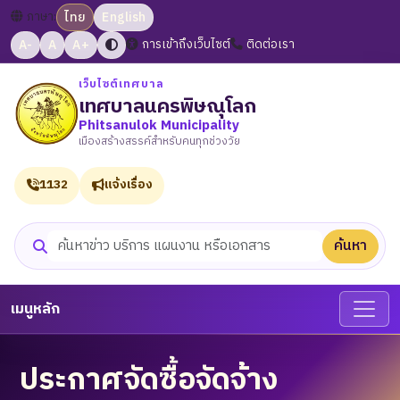
ภาษา:
ไทย
English
A-
A
A+
การเข้าถึงเว็บไซต์
ติดต่อเรา
เว็บไซต์เทศบาล
เทศบาลนครพิษณุโลก
Phitsanulok Municipality
เมืองสร้างสรรค์สำหรับคนทุกช่วงวัย
1132
แจ้งเรื่อง
ค้นหา
ค้นหาเว็บไซต์
เมนูหลัก
ประกาศจัดซื้อจัดจ้าง