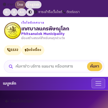
ภาษา:
ไทย
English
A-
A
A+
การเข้าถึงเว็บไซต์
ติดต่อเรา
เว็บไซต์เทศบาล
เทศบาลนครพิษณุโลก
Phitsanulok Municipality
เมืองสร้างสรรค์สำหรับคนทุกช่วงวัย
1132
แจ้งเรื่อง
ค้นหา
ค้นหาเว็บไซต์
เมนูหลัก
กลับไปหน้าข่าว