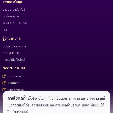
ข่าวและข้อมูล
ข่าวประชาสัมพันธ์
จัดซื้อจัดจ้าง
แผนและงบประมาณ
ITA
รู้จักเทศบาล
ข้อมูลทั่วไปเทศบาล
คณะผู้บริหาร
การเข้าถึงเว็บไซต์
ติดตามเทศบาล
Facebook
YouTube
Line Official
Tiktok
การใช้คุกกี้:
เว็บไซต์นี้ใช้คุกกี้ที่จำเป็นต่อการทำงาน และจะใช้งานคุกกี้
สำหรับเจ้าหน้าที่
เชิงสถิติเมื่อได้รับความยินยอม คุณสามารถอ่านรายละเอียดเพิ่มเติมได้
Call Center 055-983221 - 27
ในนโยบายคุกกี้