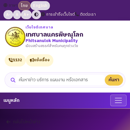
ภาษา:
ไทย
English
A-
A
A+
การเข้าถึงเว็บไซต์
ติดต่อเรา
เว็บไซต์เทศบาล
เทศบาลนครพิษณุโลก
Phitsanulok Municipality
เมืองสร้างสรรค์สำหรับคนทุกช่วงวัย
1132
แจ้งเรื่อง
ค้นหา
ค้นหาเว็บไซต์
เมนูหลัก
กลับไปหน้าข่าว