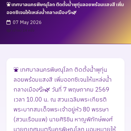
⛲ เทศบาลนครพิษณุโลก ติดตั้งน้ำพุทุ่นลอยพร้อมแสงสี เพิ่ม
ออกซิเจนให้แหล่งน้ำกลางเมือง💦🌿
07 May 2026
เข้าชม 14 ครั้ง
⛲ เทศบาลนครพิษณุโลก ติดตั้งน้ำพุทุ่น
ลอยพร้อมแสงสี เพิ่มออกซิเจนให้แหล่งน้ำ
กลางเมือง💦🌿 วันที่ 7 พฤษภาคม 2569
เวลา 10.00 น. ณ สวนเฉลิมพระเกียรติ
พระบาทสมเด็จพระเจ้าอยู่หัว 80 พรรษา
(สวนเรือนแพ) นายศิริชิน หาญพิทักษ์พงศ์
นายกเทศมนตรีนครพิษณุโลก มอบหมายให้