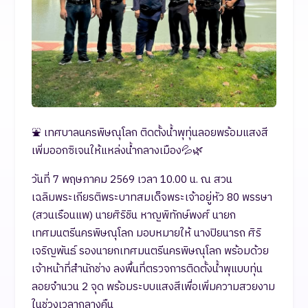
⛲ เทศบาลนครพิษณุโลก ติดตั้งน้ำพุทุ่นลอยพร้อมแสงสี
เพิ่มออกซิเจนให้แหล่งน้ำกลางเมือง💦🌿
วันที่ 7 พฤษภาคม 2569 เวลา 10.00 น. ณ สวน
เฉลิมพระเกียรติพระบาทสมเด็จพระเจ้าอยู่หัว 80 พรรษา
(สวนเรือนแพ) นายศิริชิน หาญพิทักษ์พงศ์ นายก
เทศมนตรีนครพิษณุโลก มอบหมายให้ นางปิยนารถ ศิริ
เจริญพันธ์ รองนายกเทศมนตรีนครพิษณุโลก พร้อมด้วย
เจ้าหน้าที่สำนักช่าง ลงพื้นที่ตรวจการติดตั้งน้ำพุแบบทุ่น
ลอยจำนวน 2 จุด พร้อมระบบแสงสีเพื่อเพิ่มความสวยงาม
ในช่วงเวลากลางคืน