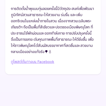
การติดตั้งน้ำพุแบบทุ่นลอยครั้งนี้มีวัตถุประสงค์เพื่อพัฒนา
ภูมิทัศน์สวนสาธารณะให้สวยงาม ร่มรื่น และเพิ่ม
ออกซิเจนในแหล่งน้ำภายในสวน เนื่องจากสวนเฉลิมพระ
เกียรติฯ ถือเป็นพื้นที่สีเขียวและปอดของเมืองพิษณุโลก ที่
ประชาชนใช้พักผ่อนและออกกำลังกาย การปรับปรุงครั้งนี้
จึงเป็นการยกระดับคุณภาพพื้นที่สาธารณะให้ดียิ่งขึ้น เพื่อ
ให้ชาวพิษณุโลกได้สัมผัสบรรยากาศที่สดชื่นและสวยงาม
กลางเมืองอย่างแท้จริง🌳💧
ดูโพสต์ต้นทางบน Facebook