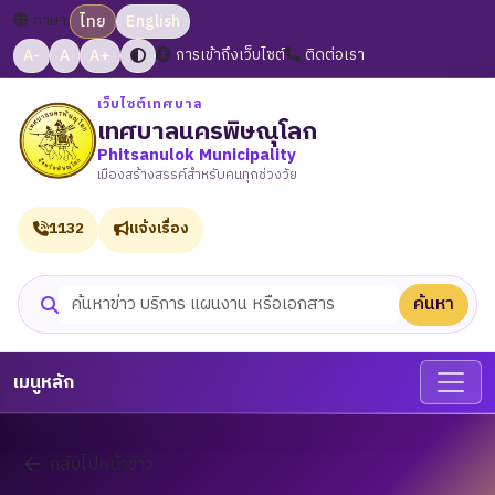
ภาษา:
ไทย
English
A-
A
A+
การเข้าถึงเว็บไซต์
ติดต่อเรา
เว็บไซต์เทศบาล
เทศบาลนครพิษณุโลก
Phitsanulok Municipality
เมืองสร้างสรรค์สำหรับคนทุกช่วงวัย
1132
แจ้งเรื่อง
ค้นหา
ค้นหาเว็บไซต์
เมนูหลัก
กลับไปหน้าข่าว