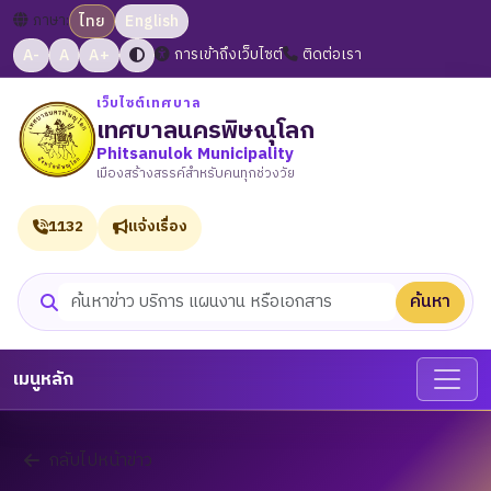
ภาษา:
ไทย
English
A-
A
A+
การเข้าถึงเว็บไซต์
ติดต่อเรา
เว็บไซต์เทศบาล
เทศบาลนครพิษณุโลก
Phitsanulok Municipality
เมืองสร้างสรรค์สำหรับคนทุกช่วงวัย
1132
แจ้งเรื่อง
ค้นหา
ค้นหาเว็บไซต์
เมนูหลัก
กลับไปหน้าข่าว