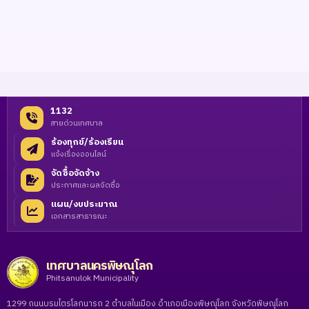
1132
สายด่วนเทศบาล
ร้องทุกข์/ร้องเรียน
แจ้งเรื่องออนไลน์
จัดซื้อจัดจ้าง
ประกาศและผลจัดซื้อ
แผน/งบประมาณ
เอกสารสาธารณะ
เทศบาลนครพิษณุโลก
Phitsanulok Municipality
1299 ถนนบรมไตรโลกนารถ 2 ตำบลในเมือง อำเภอเมืองพิษณุโลก จังหวัดพิษณุโลก