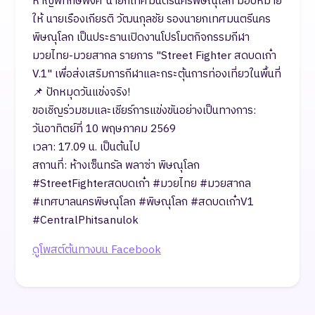
หาญพิทักษ์พงศ์ นายกเทศมนตรีนครพิษณุโลก มอบหมาย
ให้ นายเรืองเกียรติ วัฒนกุลชัย รองนายกเทศมนตรีนคร
พิษณุโลก เป็นประธานเปิดงานโปรโมตกิจกรรมกีฬา
มวยไทย-มวยสากล รายการ "Street Fighter สดบดเก๋า
V.1" เพื่อส่งเสริมการกีฬาและกระตุ้นการท่องเที่ยวในพื้นที่
📌 ปักหมุดวันแข่งจริง!
ขอเชิญร่วมชมและเชียร์การแข่งขันอย่างเป็นทางการ:
วันอาทิตย์ที่ 10 พฤษภาคม 2569
เวลา: 17.09 น. เป็นต้นไป
สถานที่: ห้างเซ็นทรัล พลาซ่า พิษณุโลก
#StreetFighterสดบดเก๋า #มวยไทย #มวยสากล
#เทศบาลนครพิษณุโลก #พิษณุโลก #สดบดเก๋าV1
#CentralPhitsanulok
ดูโพสต์ต้นทางบน Facebook