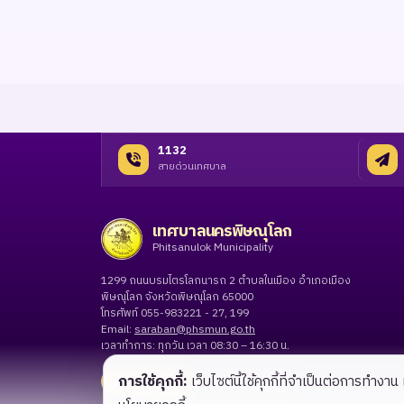
1132
สายด่วนเทศบาล
เทศบาลนครพิษณุโลก
Phitsanulok Municipality
1299 ถนนบรมไตรโลกนารถ 2 ตำบลในเมือง อำเภอเมือง
พิษณุโลก จังหวัดพิษณุโลก 65000
โทรศัพท์ 055-983221 - 27, 199
Email:
saraban@phsmun.go.th
เวลาทำการ: ทุกวัน เวลา 08:30 – 16:30 น.
การใช้คุกกี้:
เว็บไซต์นี้ใช้คุกกี้ที่จำเป็นต่อการทำ
ติดต่อเทศบาล
แจ้งเรื่องออนไลน์