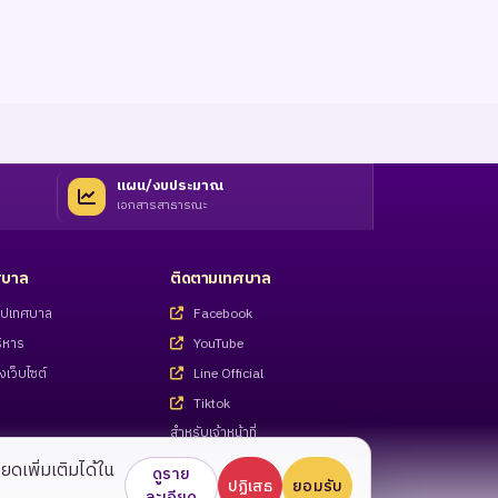
แผน/งบประมาณ
เอกสารสาธารณะ
ทศบาล
ติดตามเทศบาล
่วไปเทศบาล
Facebook
ิหาร
YouTube
งเว็บไซต์
Line Official
Tiktok
สำหรับเจ้าหน้าที่
Call Center 055-983221 - 27
ียดเพิ่มเติมได้ใน
ดูราย
ปฏิเสธ
ยอมรับ
ละเอียด