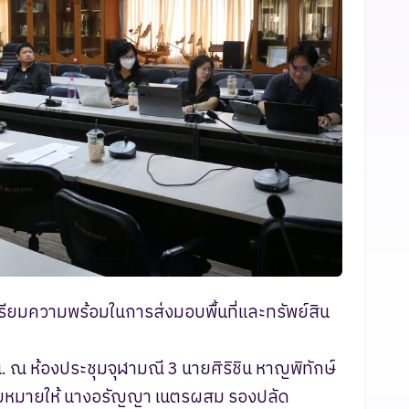
ียมความพร้อมในการส่งมอบพื้นที่และทรัพย์สิน
. ณ ห้องประชุมจุฬามณี 3 นายศิริชิน หาญพิทักษ์
บหมายให้ นางอรัญญา เนตรผสม รองปลัด