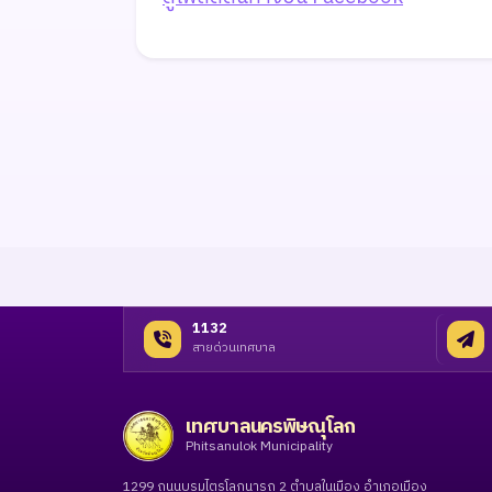
1132
สายด่วนเทศบาล
เทศบาลนครพิษณุโลก
Phitsanulok Municipality
1299 ถนนบรมไตรโลกนารถ 2 ตำบลในเมือง อำเภอเมือง