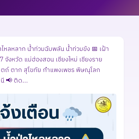
ไหลหลาก น้ำท่วมฉับพลัน น้ำท่วมขัง 📅 เฝ้า
 จังหวัด แม่ฮ่องสอน เชียงใหม่ เชียงราย
ดิตถ์ ตาก สุโขทัย กำแพงเพชร พิษณุโลก
ี 📢 ติด...