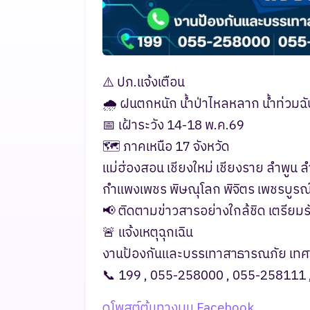
⚠️ ปภ.แจ้งเตือน
🌧️ ฝนตกหนัก น้ำป่าไหลหลาก น้ำท่วมฉั
📅 เฝ้าระวัง 14-18 พ.ค.69
🗺️ ภาคเหนือ 17 จังหวัด
แม่ฮ่องสอน เชียงใหม่ เชียงราย ลำพูน ล
กำแพงเพชร พิษณุโลก พิจิตร เพชรบูรณ์
📢 ติดตามข่าวสารอย่างใกล้ชิด เตรีย
🚨 แจ้งเหตุฉุกเฉิน
งานป้องกันและบรรเทาสาธารณภัย เท
📞 199 , 055-258000 , 055-258111
ดูโพสต์ต้นทางบน Facebook