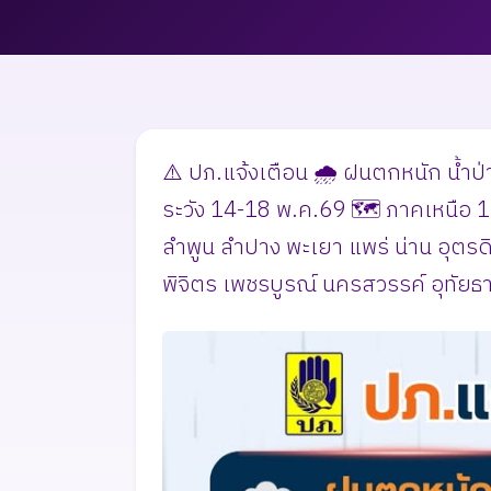
⚠️ ปภ.แจ้งเตือน 🌧️ ฝนตกหนัก น้ำป่า
ระวัง 14-18 พ.ค.69 🗺️ ภาคเหนือ 17
ลำพูน ลำปาง พะเยา แพร่ น่าน อุตร
พิจิตร เพชรบูรณ์ นครสวรรค์ อุทัยธาน