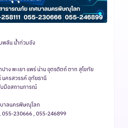
บพลัน น้ำท่วมขัง
ำปาง พะเยา แพร่ น่าน อุตรดิตถ์ ตาก สุโขทัย
 นครสวรรค์ อุทัยธานี
มรับมือสถานการณ์
ศบาลนครพิษณุโลก
 , 055-230666 , 055-246899