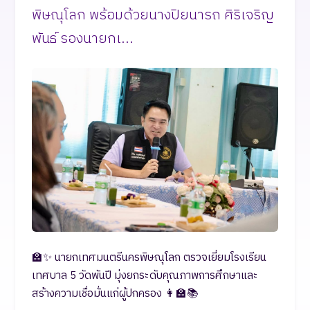
พิษณุโลก พร้อมด้วยนางปิยนารถ ศิริเจริญ
พันธ์ รองนายกเ...
🏫✨ นายกเทศมนตรีนครพิษณุโลก ตรวจเยี่ยมโรงเรียน
เทศบาล 5 วัดพันปี มุ่งยกระดับคุณภาพการศึกษาและ
สร้างความเชื่อมั่นแก่ผู้ปกครอง 👩‍🏫📚