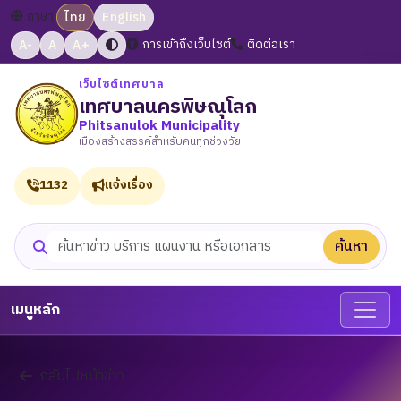
ภาษา:
ไทย
English
A-
A
A+
การเข้าถึงเว็บไซต์
ติดต่อเรา
เว็บไซต์เทศบาล
เทศบาลนครพิษณุโลก
Phitsanulok Municipality
เมืองสร้างสรรค์สำหรับคนทุกช่วงวัย
1132
แจ้งเรื่อง
ค้นหา
ค้นหาเว็บไซต์
เมนูหลัก
กลับไปหน้าข่าว