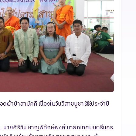
้าป่าสามัคคี เนื่องในวันวิสาขบูชา ￼ประจำปี
น. นายศิริชิน หาญพิทักษ์พงศ์ นายกเทศมนตรีนคร