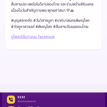
สืบสานประเพณีอันดีงามของไทย และร่วมสร้างสิริมงคล
เนื่องในวันสำคัญทางพระพุทธศาสนา 💛🙏
#บุญสลากภัต #วันวิสาขบูชา #เทศบาลนครพิษณุโลก
#วัดคูหาสวรรค์ #พิษณุโลก #สืบสานวัฒนธรรมไทย
ดูโพสต์ต้นทางบน Facebook
1132
สายด่วนเทศบาล