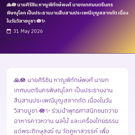
🙏🪷 นายศิริชิน หาญพิทักษ์พงศ์ นายกเทศมนตรีนคร
พิษณุโลก เป็นประธานงานสืบสานประเพณีบุญสลากภัต เนื่อง
ในวันวิสาขบูชา 🪷✨
31 May 2026
เข้าชม 17 ครั้ง
🙏🪷 นายศิริชิน หาญพิทักษ์พงศ์ นายก
เทศมนตรีนครพิษณุโลก เป็นประธานงาน
สืบสานประเพณีบุญสลากภัต เนื่องในวัน
วิสาขบูชา 🪷✨ ร่วมนำพุทธศาสนิกชนถวาย
อาหารคาวหวาน ผลไม้ และเครื่องไทยธรรม
แด่พระภิกษุสงฆ์ ณ วัดคูหาสวรรค์ เพื่อ