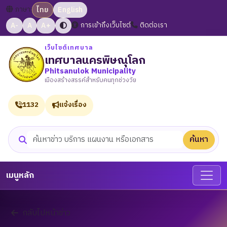
ภาษา:
ไทย
English
A-
A
A+
การเข้าถึงเว็บไซต์
ติดต่อเรา
เว็บไซต์เทศบาล
เทศบาลนครพิษณุโลก
Phitsanulok Municipality
เมืองสร้างสรรค์สำหรับคนทุกช่วงวัย
1132
แจ้งเรื่อง
ค้นหา
ค้นหาเว็บไซต์
เมนูหลัก
กลับไปหน้าข่าว