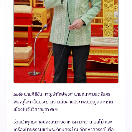
🙏🪷 นายศิริชิน หาญพิทักษ์พงศ์ นายกเทศมนตรีนคร
พิษณุโลก เป็นประธานงานสืบสานประเพณีบุญสลากภัต
เนื่องในวันวิสาขบูชา 🪷✨
ร่วมนำพุทธศาสนิกชนถวายอาหารคาวหวาน ผลไม้ และ
เครื่องไทยธรรมแด่พระภิกษุสงฆ์ ณ วัดคูหาสวรรค์ เพื่อ