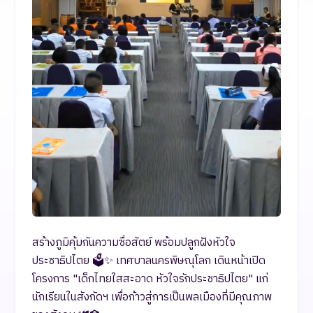
สร้างภูมิคุ้มกันความซื่อสัตย์ พร้อมปลูกฝังหัวใจ
ประชาธิปไตย 🗳️✨ เทศบาลนครพิษณุโลก เดินหน้าเปิด
โครงการ "เด็กไทยใสสะอาด หัวใจรักประชาธิปไตย" แก่
นักเรียนในสังกัดฯ เพื่อก้าวสู่การเป็นพลเมืองที่มีคุณภาพ