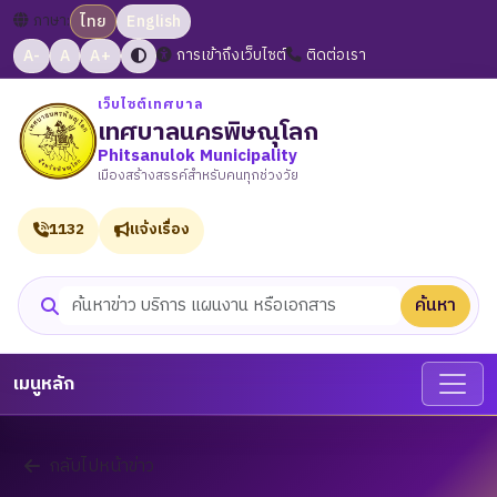
ภาษา:
ไทย
English
A-
A
A+
การเข้าถึงเว็บไซต์
ติดต่อเรา
เว็บไซต์เทศบาล
เทศบาลนครพิษณุโลก
Phitsanulok Municipality
เมืองสร้างสรรค์สำหรับคนทุกช่วงวัย
1132
แจ้งเรื่อง
ค้นหา
ค้นหาเว็บไซต์
เมนูหลัก
กลับไปหน้าข่าว