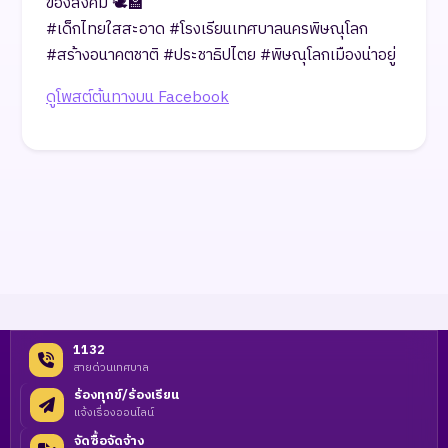
ของสังคม 🕊️🏫
#เด็กไทยใสสะอาด #โรงเรียนเทศบาลนครพิษณุโลก
#สร้างอนาคตชาติ #ประชาธิปไตย #พิษณุโลกเมืองน่าอยู่
ดูโพสต์ต้นทางบน Facebook
1132
สายด่วนเทศบาล
ร้องทุกข์/ร้องเรียน
แจ้งเรื่องออนไลน์
จัดซื้อจัดจ้าง