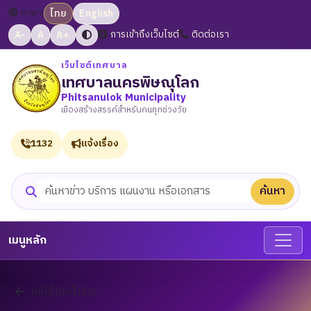
ภาษา:
ไทย
English
A-
A
A+
การเข้าถึงเว็บไซต์
ติดต่อเรา
เว็บไซต์เทศบาล
เทศบาลนครพิษณุโลก
Phitsanulok Municipality
เมืองสร้างสรรค์สำหรับคนทุกช่วงวัย
1132
แจ้งเรื่อง
ค้นหา
ค้นหาเว็บไซต์
เมนูหลัก
กลับไปหน้าข่าว