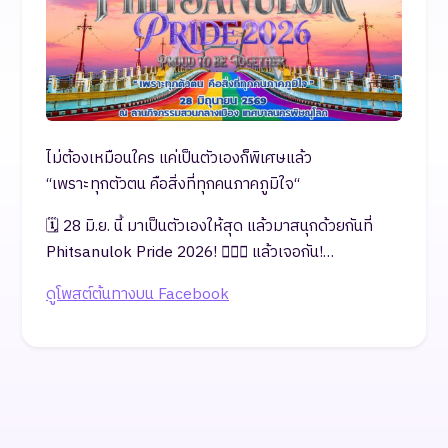
ไม่ต้องเหมือนใคร แค่เป็นตัวเองก็พิเศษแล้ว
“เพราะทุกตัวตน คือสิ่งที่ทุกคนภาคภูมิใจ“
🗓️ 28 มิ.ย. นี้ มาเป็นตัวเองให้สุด แล้วมาสนุกด้วยกันที่
Phitsanulok Pride 2026! 🏳️‍🌈✨ แล้วเจอกัน!…
ดูโพสต์ต้นทางบน Facebook