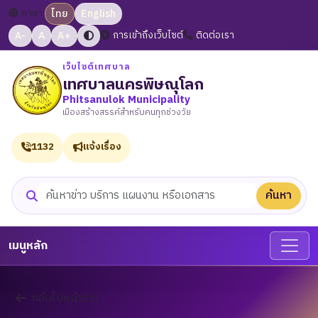
ภาษา:
ไทย
English
A-
A
A+
การเข้าถึงเว็บไซต์
ติดต่อเรา
เว็บไซต์เทศบาล
เทศบาลนครพิษณุโลก
Phitsanulok Municipality
เมืองสร้างสรรค์สำหรับคนทุกช่วงวัย
1132
แจ้งเรื่อง
ค้นหา
ค้นหาเว็บไซต์
เมนูหลัก
กลับไปหน้าข่าว