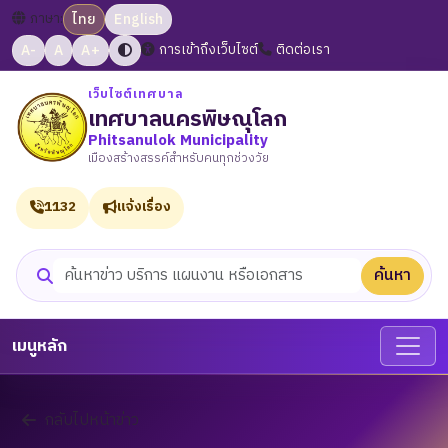
ภาษา:
ไทย
English
A-
A
A+
การเข้าถึงเว็บไซต์
ติดต่อเรา
เว็บไซต์เทศบาล
เทศบาลนครพิษณุโลก
Phitsanulok Municipality
เมืองสร้างสรรค์สำหรับคนทุกช่วงวัย
1132
แจ้งเรื่อง
ค้นหา
ค้นหาเว็บไซต์
เมนูหลัก
กลับไปหน้าข่าว