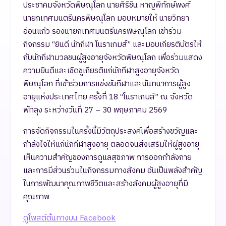
ประชาคมจังหวัดพิษณุโลก นายศิริชิน หาญพิทักษ์พงศ์
นายกเทศมนตรีนครพิษณุโลก มอบหมายให้ นายวิทยา
อ่อนแก้ว รองนายกเทศมนตรีนครพิษณุโลก เข้าร่วม
กิจกรรม “ยินดี นักกีฬา โนราเกมส์” และมอบเกียรติบัตรให้
กับนักกีฬามวลชนผู้สูงอายุจังหวัดพิษณุโลก เพื่อร่วมแสดง
ความยินดีและเชิดชูเกียรติแก่นักกีฬาสูงอายุจังหวัด
พิษณุโลก ที่เข้าร่วมการแข่งขันกีฬาและนันทนาการผู้สูง
อายุแห่งประเทศไทย ครั้งที่ 18 “โนราเกมส์” ณ จังหวัด
พัทลุง ระหว่างวันที่ 27 – 30 พฤษภาคม 2569
การจัดกิจกรรมในครั้งนี้มีวัตถุประสงค์เพื่อสร้างขวัญและ
กำลังใจให้แก่นักกีฬาสูงอายุ ตลอดจนส่งเสริมให้ผู้สูงอายุ
เห็นความสำคัญของการดูแลสุขภาพ การออกกำลังกาย
และการมีส่วนร่วมในกิจกรรมทางสังคม อันเป็นพลังสำคัญ
ในการพัฒนาคุณภาพชีวิตและสร้างสังคมผู้สูงอายุที่มี
คุณภาพ
ดูโพสต์ต้นทางบน Facebook