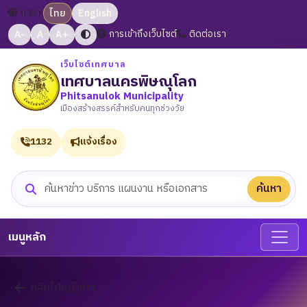
ภาษา:
ไทย
English
A-
A
A+
การเข้าถึงเว็บไซต์
ติดต่อเรา
เว็บไซต์เทศบาล
เทศบาลนครพิษณุโลก
Phitsanulok Municipality
เมืองสร้างสรรค์สำหรับคนทุกช่วงวัย
1132
แจ้งเรื่อง
ค้นหา
ค้นหาเว็บไซต์
เมนูหลัก
กลับไปหน้าข่าว