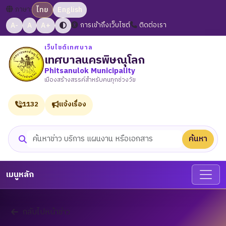
ภาษา:
ไทย
English
A-
A
A+
การเข้าถึงเว็บไซต์
ติดต่อเรา
เว็บไซต์เทศบาล
เทศบาลนครพิษณุโลก
Phitsanulok Municipality
เมืองสร้างสรรค์สำหรับคนทุกช่วงวัย
1132
แจ้งเรื่อง
ค้นหา
ค้นหาเว็บไซต์
เมนูหลัก
กลับไปหน้าข่าว