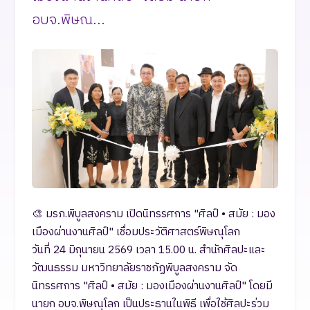
อบจ.พิษณ...
🎨 มรภ.พิบูลสงคราม เปิดนิทรรศการ "ศิลป์ • สมัย : มอง
เมืองผ่านงานศิลป์" เชื่อมประวัติศาสตร์พิษณุโลก
วันที่ 24 มิถุนายน 2569 เวลา 15.00 น. สำนักศิลปะและ
วัฒนธรรม มหาวิทยาลัยราชภัฏพิบูลสงคราม จัด
นิทรรศการ "ศิลป์ • สมัย : มองเมืองผ่านงานศิลป์" โดยมี
นายก อบจ.พิษณุโลก เป็นประธานในพิธี เพื่อใช้ศิลปะร่วม