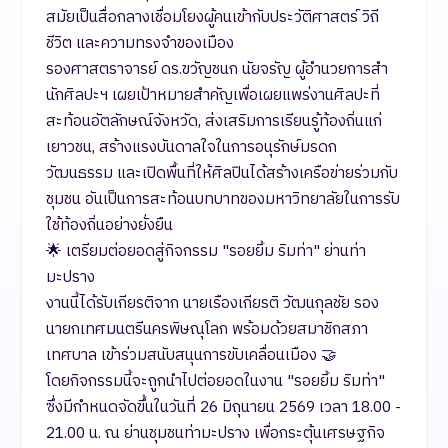
สมัยเป็นสื่อกลางเชื่อมโยงผู้คนเข้ากับประวัติศาสตร์ วิถี
ชีวิต และความทรงจำของเมือง
รองศาสตราจารย์ ดร.ขวัญชนก นัยจรัญ ผู้อำนวยการสำ
นักศิลปะฯ เผยเป้าหมายสำคัญเพื่อเผยแพร่งานศิลปะที่
สะท้อนอัตลักษณ์จังหวัด, ส่งเสริมการเรียนรู้ท้องถิ่นแก่
เยาวชน, สร้างแรงบันดาลใจในการอนุรักษ์มรดก
วัฒนธรรม และเปิดพื้นที่ให้ศิลปินได้สร้างเครือข่ายร่วมกับ
ชุมชน อันเป็นการสะท้อนบทบาทของมหาวิทยาลัยในการรับ
ใช้ท้องถิ่นอย่างยั่งยืน
🌟 เตรียมต่อยอดสู่กิจกรรม "รอยยิ้ม ริมท่า" ย่านท่า
มะปราง
งานนี้ได้รับเกียรติจาก นายเรืองเกียรติ วัฒนกุลชัย รอง
นายกเทศมนตรีนครพิษณุโลก พร้อมด้วยสมาชิกสภา
เทศบาล เข้าร่วมสนับสนุนการขับเคลื่อนเมือง 🤝
โดยกิจกรรมนี้จะถูกนำไปต่อยอดในงาน "รอยยิ้ม ริมท่า"
ซึ่งมีกำหนดจัดขึ้นในวันที่ 26 มิถุนายน 2569 เวลา 18.00 -
21.00 น. ณ ย่านชุมชนท่ามะปราง เพื่อกระตุ้นเศรษฐกิจ