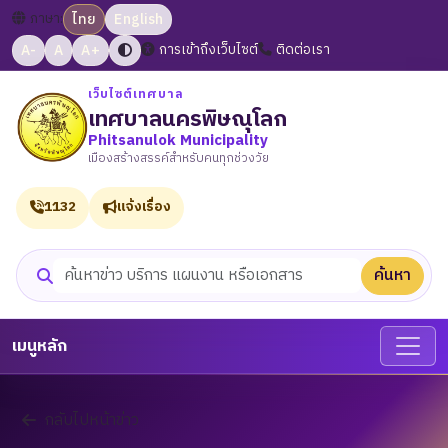
ภาษา:
ไทย
English
A-
A
A+
การเข้าถึงเว็บไซต์
ติดต่อเรา
เว็บไซต์เทศบาล
เทศบาลนครพิษณุโลก
Phitsanulok Municipality
เมืองสร้างสรรค์สำหรับคนทุกช่วงวัย
1132
แจ้งเรื่อง
ค้นหา
ค้นหาเว็บไซต์
เมนูหลัก
กลับไปหน้าข่าว