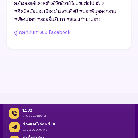
สร้างสรรค์และสร้างชีวิตชีวาให้ชุมชนต่อไป 🎪✨
#ศิลป์สมัยมองเมืองผ่านงานศิลป์ #มรภพิบูลสงคราม
#พิษณุโลก #รอยยิ้มริมท่า #ชุมชนท่ามะปราง
ดูโพสต์ต้นทางบน Facebook
1132
สายด่วนเทศบาล
ร้องทุกข์/ร้องเรียน
แจ้งเรื่องออนไลน์