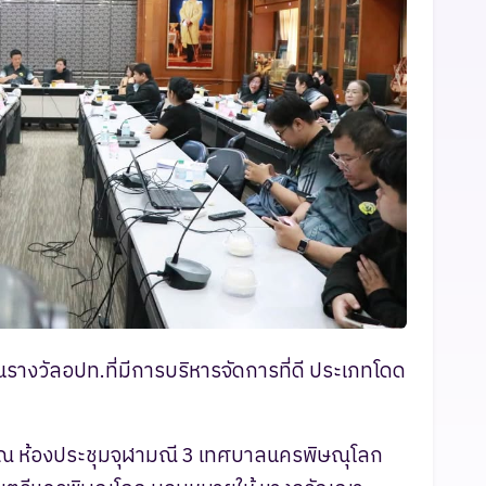
างวัลอปท.ที่มีการบริหารจัดการที่ดี ประเภทโดด
น. ณ ห้องประชุมจุฬามณี 3 เทศบาลนครพิษณุโลก