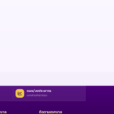
แผน/งบประมาณ
เอกสารสาธารณะ
ทศบาล
ติดตามเทศบาล