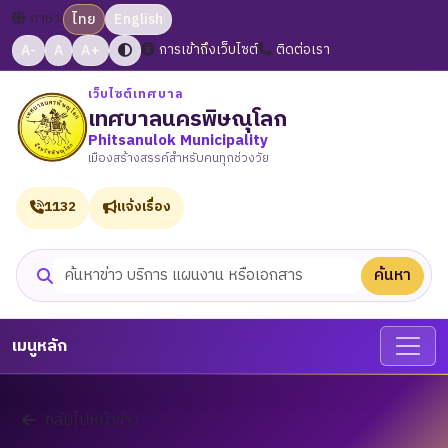
ภาษา:
ไทย
English
A-
A
A+
การเข้าถึงเว็บไซต์
ติดต่อเรา
เว็บไซต์เทศบาล
เทศบาลนครพิษณุโลก
Phitsanulok Municipality
เมืองสร้างสรรค์สำหรับคนทุกช่วงวัย
1132
แจ้งเรื่อง
ค้นหา
ค้นหาเว็บไซต์
เมนูหลัก
กลับไปหน้าข่าว