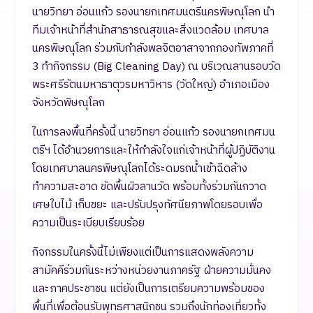
นายวิทยา อ่อนแก้ว รองนายกเทศมนตรีนครพิษณุโลก นำ
ทีมเจ้าหน้าที่สำนักสาธารณสุขและสิ่งแวดล้อม เทศบาล
นครพิษณุโลก ร่วมกับกำลังพลจิตอาสาจากกองทัพภาคที่
3 ทำกิจกรรม (Big Cleaning Day) ณ บริเวณลานรอบวัด
พระศรีรัตนมหาธาตุวรมหาวิหาร (วัดใหญ่) อำเภอเมือง
จังหวัดพิษณุโลก
ในการลงพื้นที่ครั้งนี้ นายวิทยา อ่อนแก้ว รองนายกเทศมน
ตรีฯ ได้อำนวยการและให้กำลังใจแก่เจ้าหน้าที่ผู้ปฏิบัติงาน
โดยเทศบาลนครพิษณุโลกได้ระดมรถน้ำเข้าฉีดล้าง
ทำความสะอาด ขัดพื้นผิวลานวัด พร้อมทั้งร่วมกันกวาด
เศษใบไม้ เก็บขยะ และปรับปรุงทัศนียภาพโดยรอบเพื่อ
ความเป็นระเบียบเรียบร้อย
กิจกรรมในครั้งนี้ไม่เพียงแต่เป็นการแสดงพลังความ
สามัคคีร่วมกันระหว่างหน่วยงานภาครัฐ ฝ่ายความมั่นคง
และภาคประชาชน แต่ยังเป็นการเตรียมความพร้อมของ
พื้นที่เพื่อต้อนรับพุทธศาสนิกชน รวมถึงนักท่องเที่ยวทั้ง