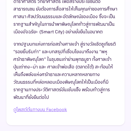
ดาราศาสตร์ วิทยาศาสตร์ เพื่อสร้างประโยชน์ต่อ
สาธารณชน ยังต้องการสื่อสารให้เห็นคุณค่าของการศึกษา
ศาสนา ศิลปวัฒนธรรมและอัตลักษณ์ของเมือง ซึ่งจะเป็น
รากฐานสำคัญในการนำพาพิษณุโลกก้าวสู่การพัฒนาเป็น
เมืองอัจฉริยะ (Smart City) อย่างยั่งยืนในอนาคต
จากปฐมบทแห่งการก่อสร้างศาลเจ้า สู่รางวัลเชิดชูเกียรติ
“รอยยิ้มริมท่า” และบทสรุปที่เชื่อมโยงมาถึงงาน “พหุ
ศรัทธาพิษณุโลก” ในชุมชนเก่าย่านพุทธบูชา ทั้งศาลเจ้า
ปุ่นเถ่ากง–ม่า และ ศาลเจ้าพ่อเสือ (ตลาดใต้) สะท้อนให้
เห็นถึงพลังแห่งศรัทธาและความหลากหลายทาง
วัฒนธรรมที่หล่อหลอมเมืองพิษณุโลกให้เป็นเมืองที่มี
รากฐานทางประวัติศาสตร์อันเข้มแข็ง พร้อมก้าวสู่การ
พัฒนาที่ยั่งยืนต่อไป
ดูโพสต์ต้นทางบน Facebook