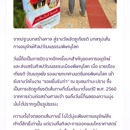
จากปฐมบทสร้างศาล สู่รางวัลเชิดชูเกียรติ บทสรุปเส้น
ทางอนุรักษ์ศิลปวัฒนธรรมพิษณุโลก
วันนี้ถือเป็นการปิดฉากอีกหนึ่งบทสำคัญของการอนุรักษ์
และส่งเสริมศิลปวัฒนธรรมเมืองพิษณุโลก เมื่อ นายเรือง
เกียรติ วัฒนกุลชัย รองนายกเทศมนตรีนครพิษณโลก เข้า
รับรางวัลในงาน “รอยยิ้มริมท่า” ณ ชุมชนท่ามะปราง ซึ่ง
เป็นการเชิดชูเกียรติเส้นทางที่เริ่มต้นมาตั้งแต่ปี พ.ศ. 2560
จากการร่วมก่อสร้างศาลเจ้า จนถึงวันนี้ที่ผลของความมุ่ง
มั่นได้ปรากฏเป็นรูปธรรม
ความตั้งใจตลอดเส้นทางนี้ ไม่ได้มุ่งเพียงการอนุรักษ์สิ่ง
ศักดิ์สิทธิ์เท่านั้น แต่รวมถึงศิลปะการออกแบบโหราศาสตร์