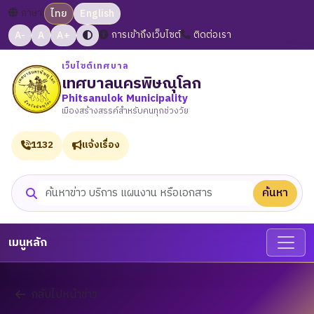
ภาษา:
ไทย
English
A-
A
A+
การเข้าถึงเว็บไซต์
ติดต่อเรา
เว็บไซต์เทศบาล
เทศบาลนครพิษณุโลก
Phitsanulok Municipality
เมืองสร้างสรรค์สำหรับคนทุกช่วงวัย
1132
แจ้งเรื่อง
ค้นหา
ค้นหาเว็บไซต์
เมนูหลัก
กลับไปหน้าข่าว