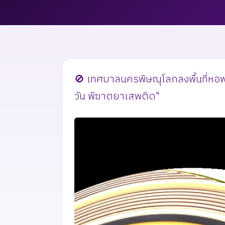
🚫 เทศบาลนครพิษณุโลกลงพื้นที่หอพ
วัน พิฆาตยาเสพติด"