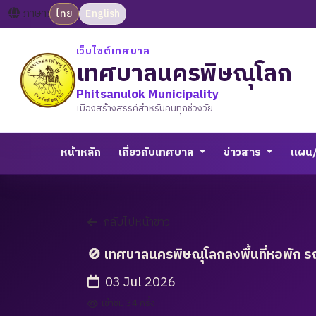
ภาษา:
ไทย
English
เว็บไซต์เทศบาล
เทศบาลนครพิษณุโลก
Phitsanulok Municipality
เมืองสร้างสรรค์สำหรับคนทุกช่วงวัย
หน้าหลัก
เกี่ยวกับเทศบาล
ข่าวสาร
แผน
กลับไปหน้าข่าว
🚫 เทศบาลนครพิษณุโลกลงพื้นที่หอพัก ร
03 Jul 2026
เข้าชม 34 ครั้ง