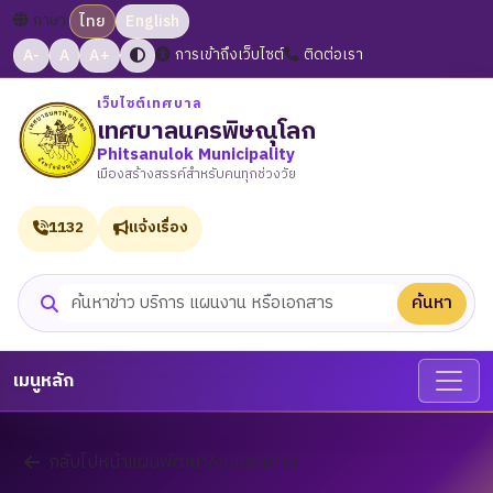
ภาษา:
ไทย
English
A-
A
A+
การเข้าถึงเว็บไซต์
ติดต่อเรา
เว็บไซต์เทศบาล
เทศบาลนครพิษณุโลก
Phitsanulok Municipality
เมืองสร้างสรรค์สำหรับคนทุกช่วงวัย
1132
แจ้งเรื่อง
ค้นหา
ค้นหาเว็บไซต์
เมนูหลัก
กลับไปหน้าแผนพัฒนา/งบประมาณ