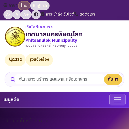
ภาษา:
ไทย
English
A-
A
A+
การเข้าถึงเว็บไซต์
ติดต่อเรา
เว็บไซต์เทศบาล
เทศบาลนครพิษณุโลก
Phitsanulok Municipality
เมืองสร้างสรรค์สำหรับคนทุกช่วงวัย
1132
แจ้งเรื่อง
ค้นหา
ค้นหาเว็บไซต์
เมนูหลัก
กลับไปหน้าประกาศ