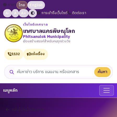
ภาษา:
ไทย
English
A-
A
A+
การเข้าถึงเว็บไซต์
ติดต่อเรา
เว็บไซต์เทศบาล
เทศบาลนครพิษณุโลก
Phitsanulok Municipality
เมืองสร้างสรรค์สำหรับคนทุกช่วงวัย
1132
แจ้งเรื่อง
ค้นหา
ค้นหาเว็บไซต์
เมนูหลัก
กลับไปหน้าประกาศ