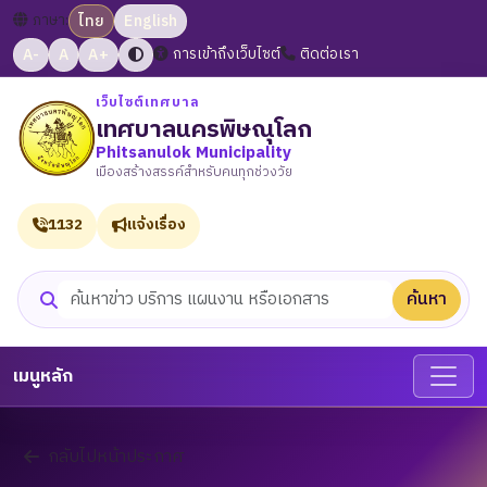
ภาษา:
ไทย
English
A-
A
A+
การเข้าถึงเว็บไซต์
ติดต่อเรา
เว็บไซต์เทศบาล
เทศบาลนครพิษณุโลก
Phitsanulok Municipality
เมืองสร้างสรรค์สำหรับคนทุกช่วงวัย
1132
แจ้งเรื่อง
ค้นหา
ค้นหาเว็บไซต์
เมนูหลัก
กลับไปหน้าประกาศ