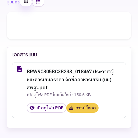
ตาราง
รายการ
มุมมอง
เอกสารแนบ
BRW9C305BC3B233_018467 ประกาศผู้
ชนะการเสนอราคา จัดซื้ออาหารเสริม (นม)
สพฐ..pdf
เปิดดูไฟล์ PDF ในแท็บใหม่ · 150.6 KB
เปิดดูไฟล์ PDF
ดาวน์โหลด