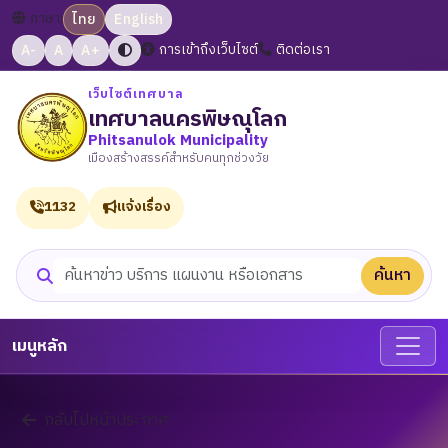
ภาษา:
ไทย
English
A-
A
A+
การเข้าถึงเว็บไซต์
ติดต่อเรา
เว็บไซต์เทศบาล
เทศบาลนครพิษณุโลก
Phitsanulok Municipality
เมืองสร้างสรรค์สำหรับคนทุกช่วงวัย
1132
แจ้งเรื่อง
ค้นหา
ค้นหาเว็บไซต์
เมนูหลัก
กลับไปหน้าประกาศ