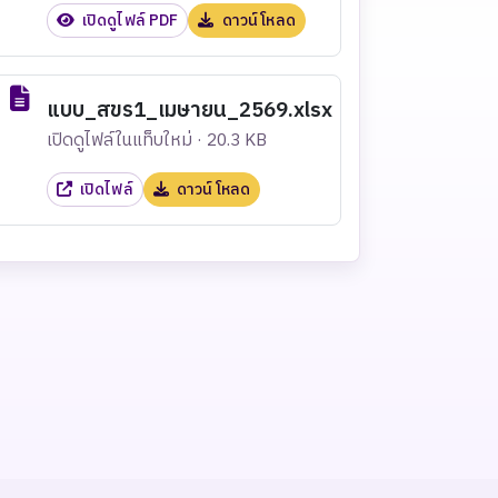
เปิดดูไฟล์ PDF
ดาวน์โหลด
แบบ_สขร1_เมษายน_2569.xlsx
เปิดดูไฟล์ในแท็บใหม่ · 20.3 KB
เปิดไฟล์
ดาวน์โหลด