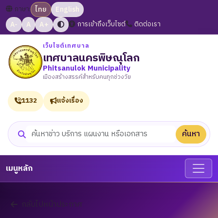
ภาษา:
ไทย
English
A-
A
A+
การเข้าถึงเว็บไซต์
ติดต่อเรา
เว็บไซต์เทศบาล
เทศบาลนครพิษณุโลก
Phitsanulok Municipality
เมืองสร้างสรรค์สำหรับคนทุกช่วงวัย
1132
แจ้งเรื่อง
ค้นหา
ค้นหาเว็บไซต์
เมนูหลัก
กลับไปหน้าประกาศ