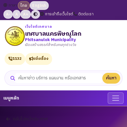
ภาษา:
ไทย
English
A-
A
A+
การเข้าถึงเว็บไซต์
ติดต่อเรา
เว็บไซต์เทศบาล
เทศบาลนครพิษณุโลก
Phitsanulok Municipality
เมืองสร้างสรรค์สำหรับคนทุกช่วงวัย
1132
แจ้งเรื่อง
ค้นหา
ค้นหาเว็บไซต์
เมนูหลัก
กลับไปหน้าประกาศ