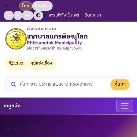
ภาษา:
ไทย
English
A-
A
A+
การเข้าถึงเว็บไซต์
ติดต่อเรา
เว็บไซต์เทศบาล
เทศบาลนครพิษณุโลก
Phitsanulok Municipality
เมืองสร้างสรรค์สำหรับคนทุกช่วงวัย
1132
แจ้งเรื่อง
ค้นหา
ค้นหาเว็บไซต์
เมนูหลัก
กลับไปหน้าประกาศ