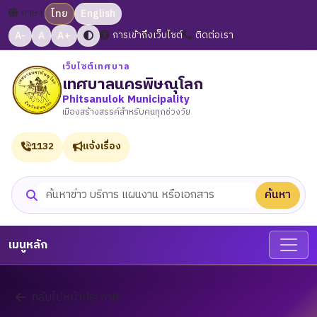
ภาษา:
ไทย
English
A-
A
A+
การเข้าถึงเว็บไซต์
ติดต่อเรา
เว็บไซต์เทศบาล
เทศบาลนครพิษณุโลก
Phitsanulok Municipality
เมืองสร้างสรรค์สำหรับคนทุกช่วงวัย
1132
แจ้งเรื่อง
ค้นหา
ค้นหาเว็บไซต์
เมนูหลัก
กลับไปหน้าประกาศ