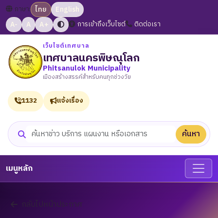
ภาษา:
ไทย
English
A-
A
A+
การเข้าถึงเว็บไซต์
ติดต่อเรา
เว็บไซต์เทศบาล
เทศบาลนครพิษณุโลก
Phitsanulok Municipality
เมืองสร้างสรรค์สำหรับคนทุกช่วงวัย
1132
แจ้งเรื่อง
ค้นหา
ค้นหาเว็บไซต์
เมนูหลัก
กลับไปหน้าประกาศ