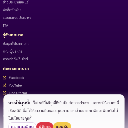
ข่าวประชาสัมพันธ์
จัดซื้อจัดจ้าง
แผนและงบประมาณ
ITA
รู้จักเทศบาล
ข้อมูลทั่วไปเทศบาล
คณะผู้บริหาร
การเข้าถึงเว็บไซต์
ติดตามเทศบาล
Facebook
YouTube
Line Official
Tiktok
การใช้คุกกี้:
เว็บไซต์นี้ใช้คุกกี้ที่จำเป็นต่อการทำงาน และจะใช้งานคุกกี้
สำหรับเจ้าหน้าที่
เชิงสถิติเมื่อได้รับความยินยอม คุณสามารถอ่านรายละเอียดเพิ่มเติมได้
Call Center 055-983221 - 27
ในนโยบายคุกกี้
ดูรายละเอียด
ปฏิเสธ
ยอมรับ