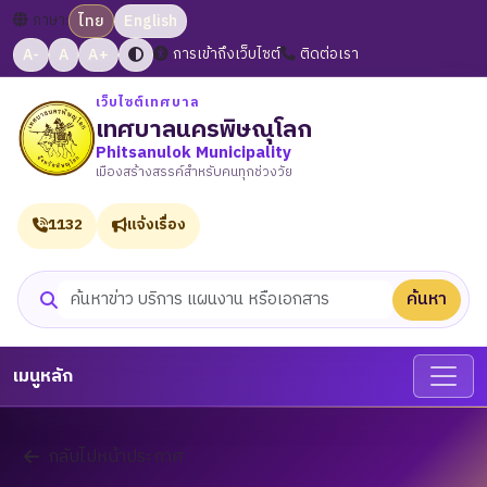
ภาษา:
ไทย
English
A-
A
A+
การเข้าถึงเว็บไซต์
ติดต่อเรา
เว็บไซต์เทศบาล
เทศบาลนครพิษณุโลก
Phitsanulok Municipality
เมืองสร้างสรรค์สำหรับคนทุกช่วงวัย
1132
แจ้งเรื่อง
ค้นหา
ค้นหาเว็บไซต์
เมนูหลัก
กลับไปหน้าประกาศ