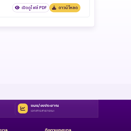
เปิดดูไฟล์ PDF
ดาวน์โหลด
แผน/งบประมาณ
เอกสารสาธารณะ
ทศบาล
ติดตามเทศบาล