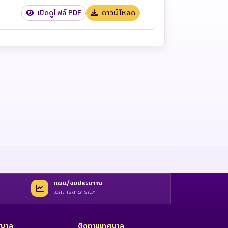
เปิดดูไฟล์ PDF
ดาวน์โหลด
แผน/งบประมาณ
เอกสารสาธารณะ
ทศบาล
ติดตามเทศบาล