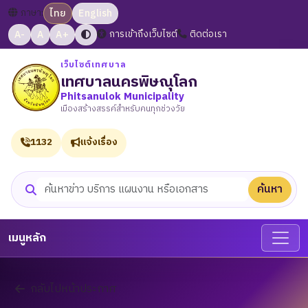
ภาษา:
ไทย
English
A-
A
A+
การเข้าถึงเว็บไซต์
ติดต่อเรา
เว็บไซต์เทศบาล
เทศบาลนครพิษณุโลก
Phitsanulok Municipality
เมืองสร้างสรรค์สำหรับคนทุกช่วงวัย
1132
แจ้งเรื่อง
ค้นหา
ค้นหาเว็บไซต์
เมนูหลัก
กลับไปหน้าประกาศ