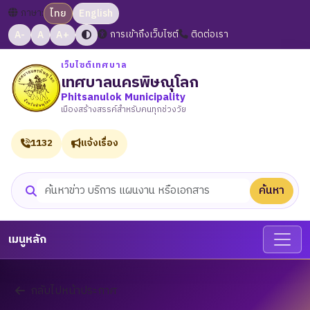
ภาษา:
ไทย
English
A-
A
A+
การเข้าถึงเว็บไซต์
ติดต่อเรา
เว็บไซต์เทศบาล
เทศบาลนครพิษณุโลก
Phitsanulok Municipality
เมืองสร้างสรรค์สำหรับคนทุกช่วงวัย
1132
แจ้งเรื่อง
ค้นหา
ค้นหาเว็บไซต์
เมนูหลัก
กลับไปหน้าประกาศ