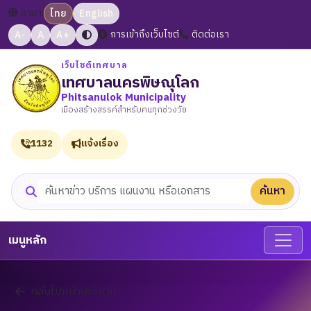
ภาษา:
ไทย
English
A-
A
A+
การเข้าถึงเว็บไซต์
ติดต่อเรา
เว็บไซต์เทศบาล
เทศบาลนครพิษณุโลก
Phitsanulok Municipality
เมืองสร้างสรรค์สำหรับคนทุกช่วงวัย
1132
แจ้งเรื่อง
ค้นหา
ค้นหาเว็บไซต์
เมนูหลัก
กลับไปหน้าประกาศ