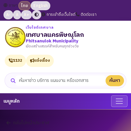
ภาษา:
ไทย
English
A-
A
A+
การเข้าถึงเว็บไซต์
ติดต่อเรา
เว็บไซต์เทศบาล
เทศบาลนครพิษณุโลก
Phitsanulok Municipality
เมืองสร้างสรรค์สำหรับคนทุกช่วงวัย
1132
แจ้งเรื่อง
ค้นหา
ค้นหาเว็บไซต์
เมนูหลัก
กลับไปหน้าประกาศ