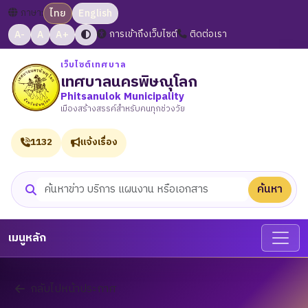
ภาษา:
ไทย
English
A-
A
A+
การเข้าถึงเว็บไซต์
ติดต่อเรา
เว็บไซต์เทศบาล
เทศบาลนครพิษณุโลก
Phitsanulok Municipality
เมืองสร้างสรรค์สำหรับคนทุกช่วงวัย
1132
แจ้งเรื่อง
ค้นหา
ค้นหาเว็บไซต์
เมนูหลัก
กลับไปหน้าประกาศ