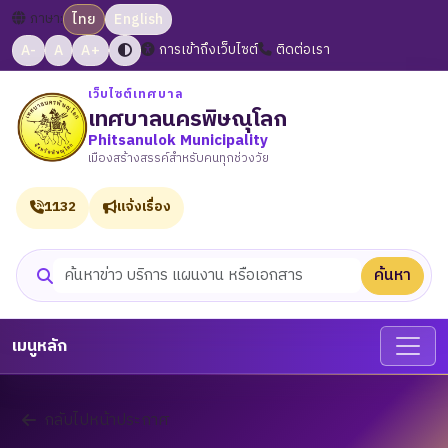
ภาษา:
ไทย
English
A-
A
A+
การเข้าถึงเว็บไซต์
ติดต่อเรา
เว็บไซต์เทศบาล
เทศบาลนครพิษณุโลก
Phitsanulok Municipality
เมืองสร้างสรรค์สำหรับคนทุกช่วงวัย
1132
แจ้งเรื่อง
ค้นหา
ค้นหาเว็บไซต์
เมนูหลัก
กลับไปหน้าประกาศ