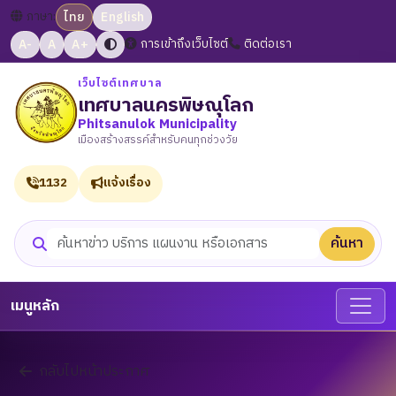
ภาษา:
ไทย
English
A-
A
A+
การเข้าถึงเว็บไซต์
ติดต่อเรา
เว็บไซต์เทศบาล
เทศบาลนครพิษณุโลก
Phitsanulok Municipality
เมืองสร้างสรรค์สำหรับคนทุกช่วงวัย
1132
แจ้งเรื่อง
ค้นหา
ค้นหาเว็บไซต์
เมนูหลัก
กลับไปหน้าประกาศ