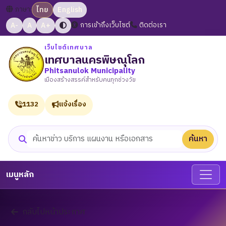
ภาษา:
ไทย
English
A-
A
A+
การเข้าถึงเว็บไซต์
ติดต่อเรา
เว็บไซต์เทศบาล
เทศบาลนครพิษณุโลก
Phitsanulok Municipality
เมืองสร้างสรรค์สำหรับคนทุกช่วงวัย
1132
แจ้งเรื่อง
ค้นหา
ค้นหาเว็บไซต์
เมนูหลัก
กลับไปหน้าประกาศ