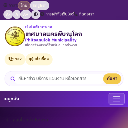
ภาษา:
ไทย
English
A-
A
A+
การเข้าถึงเว็บไซต์
ติดต่อเรา
เว็บไซต์เทศบาล
เทศบาลนครพิษณุโลก
Phitsanulok Municipality
เมืองสร้างสรรค์สำหรับคนทุกช่วงวัย
1132
แจ้งเรื่อง
ค้นหา
ค้นหาเว็บไซต์
เมนูหลัก
กลับไปหน้าประกาศ