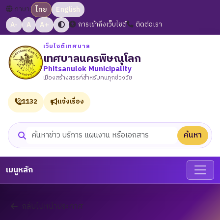
ภาษา:
ไทย
English
A-
A
A+
การเข้าถึงเว็บไซต์
ติดต่อเรา
เว็บไซต์เทศบาล
เทศบาลนครพิษณุโลก
Phitsanulok Municipality
เมืองสร้างสรรค์สำหรับคนทุกช่วงวัย
1132
แจ้งเรื่อง
ค้นหา
ค้นหาเว็บไซต์
เมนูหลัก
กลับไปหน้าประกาศ