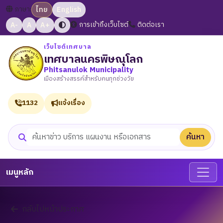
ภาษา:
ไทย
English
A-
A
A+
การเข้าถึงเว็บไซต์
ติดต่อเรา
เว็บไซต์เทศบาล
เทศบาลนครพิษณุโลก
Phitsanulok Municipality
เมืองสร้างสรรค์สำหรับคนทุกช่วงวัย
1132
แจ้งเรื่อง
ค้นหา
ค้นหาเว็บไซต์
เมนูหลัก
กลับไปหน้าประกาศ