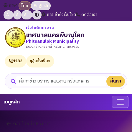
ภาษา:
ไทย
English
A-
A
A+
การเข้าถึงเว็บไซต์
ติดต่อเรา
เว็บไซต์เทศบาล
เทศบาลนครพิษณุโลก
Phitsanulok Municipality
เมืองสร้างสรรค์สำหรับคนทุกช่วงวัย
1132
แจ้งเรื่อง
ค้นหา
ค้นหาเว็บไซต์
เมนูหลัก
กลับไปหน้าประกาศ