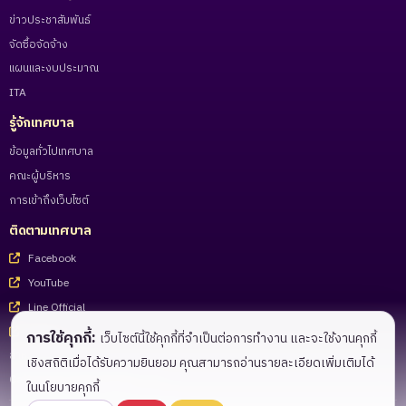
ข่าวประชาสัมพันธ์
จัดซื้อจัดจ้าง
แผนและงบประมาณ
ITA
รู้จักเทศบาล
ข้อมูลทั่วไปเทศบาล
คณะผู้บริหาร
การเข้าถึงเว็บไซต์
ติดตามเทศบาล
Facebook
YouTube
Line Official
Tiktok
การใช้คุกกี้:
เว็บไซต์นี้ใช้คุกกี้ที่จำเป็นต่อการทำงาน และจะใช้งานคุกกี้
สำหรับเจ้าหน้าที่
เชิงสถิติเมื่อได้รับความยินยอม คุณสามารถอ่านรายละเอียดเพิ่มเติมได้
Call Center 055-983221 - 27
ในนโยบายคุกกี้