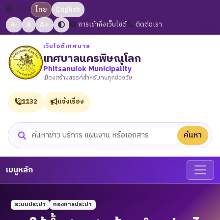
ภาษา:
ไทย
English
A-
A
A+
การเข้าถึงเว็บไซต์
ติดต่อเรา
เว็บไซต์เทศบาล
เทศบาลนครพิษณุโลก
Phitsanulok Municipality
เมืองสร้างสรรค์สำหรับคนทุกช่วงวัย
1132
แจ้งเรื่อง
ค้นหา
ค้นหาเว็บไซต์
เมนูหลัก
ระบบประปา
กองการประปา